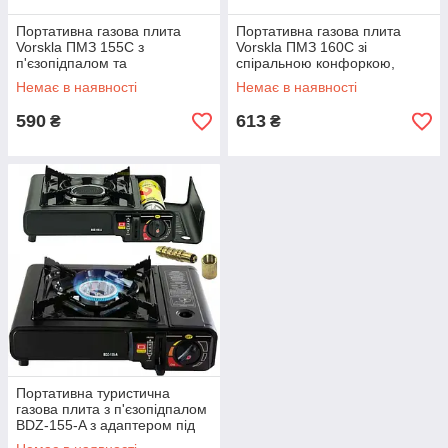
Портативна газова плита
Портативна газова плита
Vorskla ПМЗ 155С з
Vorskla ПМЗ 160С зі
п'єзопідпалом та
спіральною конфоркою,
перехідником під зовнішній
п'єзопідпалом та
Немає в наявності
Немає в наявності
балон
перехідником під зовнішній
балон
590
613
₴
₴
Портативна туристична
газова плита з п'єзопідпалом
BDZ-155-A з адаптером під
великий балон (Happy home)