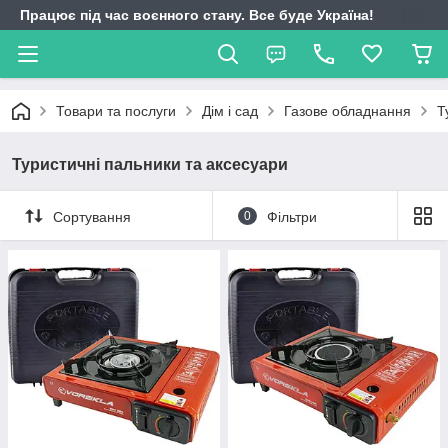
Працює під час воєнного стану. Все буде Україна!
Товари та послуги
Дім і сад
Газове обладнання
Т
Туристичні пальники та аксесуари
Сортування
0
Фільтри