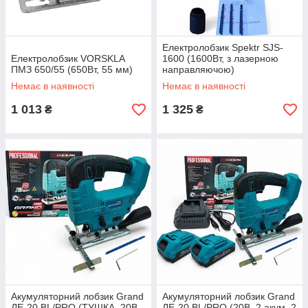
Електролобзик Spektr SJS-
Електролобзик VORSKLA
1600 (1600Вт, з лазерною
ПМЗ 650/55 (650Вт, 55 мм)
направляючою)
Немає в наявності
Немає в наявності
1 013
1 325
₴
₴
Акумуляторний лобзик Grand
Акумуляторний лобзик Grand
ЛЕ-20 BL/PRO (ТУШКА, 20В,
ЛЕ-20 BL/PRO (20В, 2 акум. 2