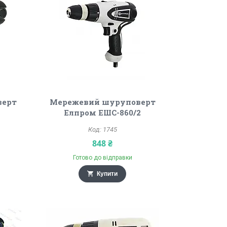
верт
Мережевий шуруповерт
Елпром ЕШС-860/2
1745
848 ₴
Готово до відправки
Купити