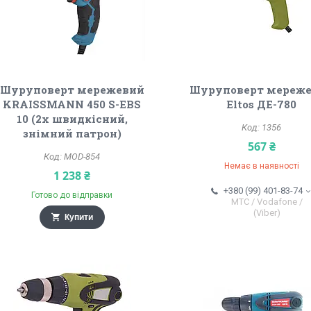
Шуруповерт мережевий
Шуруповерт мереж
KRAISSMANN 450 S-EBS
Eltos ДЕ-780
10 (2х швидкісний,
1356
знімний патрон)
567 ₴
MOD-854
Немає в наявності
1 238 ₴
+380 (99) 401-83-74
Готово до відправки
МТС / Vodafone /
(Viber)
Купити