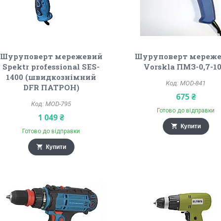
Шуруповерт мережевий
Шуруповерт мереж
Spektr professional SES-
Vorskla ПМЗ-0,7-1
1400 (швидкознімний
MOD-841
DFR ПАТРОН)
675 ₴
MOD-795
Готово до відправки
1 049 ₴
Купити
Готово до відправки
Купити