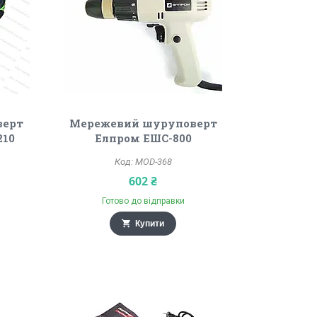
верт
Мережевий шуруповерт
210
Елпром ЕШС-800
MOD-368
602 ₴
Готово до відправки
Купити