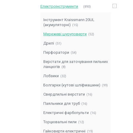
Електроінструменти
890
Інструмент Kraissmann 20UL
(акумуляторні)
15
Мережеві шуруповерти
52
Дрилі
51
Перфоратори
54
Верстати для заточування пильних
ланцюгів
8
Лобзики
32
Болгарки (кутові шліфмашини)
99
Свердлильні верстати
16
Паяльники для труб
16
Електричні фарбопульти
16
Торцювальні пили
12
Гайковерти електричні
19