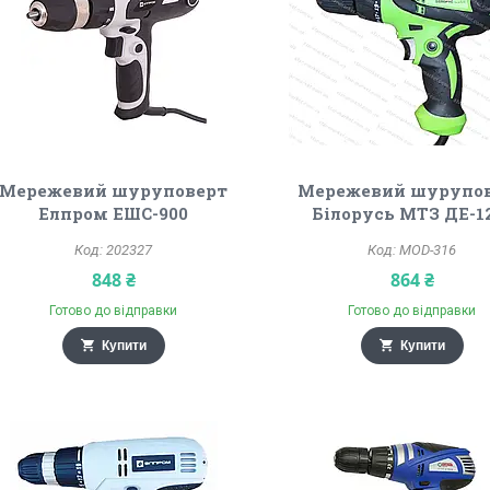
Мережевий шуруповерт
Мережевий шурупо
Елпром ЕШС-900
Білорусь МТЗ ДЕ-1
202327
MOD-316
848 ₴
864 ₴
Готово до відправки
Готово до відправки
Купити
Купити