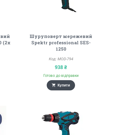
евий
Шуруповерт мережевий
0 (2х
Spektr professional SES-
1250
MOD-794
938 ₴
Готово до відправки
Купити