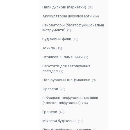
Пили дискові (паркетки)
38
Акумуляторні шуруповерти
84
Реноваторы (багатофункціональні
інструменти)
1
Будівельні фени
26
Точила
13
Стрічкові шлимашины
9
Верстати для заточування
свердел
7
Полірувальні шліфмашини
9
Фрезери
20
Вібраційні шліфувальні машини
(плоскошліфувальні)
16
Гравери
43
Міксери будівельні
15
Прямі шліфувальні машини