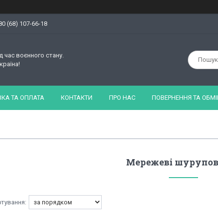
80 (68) 107-66-18
д час воєнного стану.
країна!
КА ТА ОПЛАТА
КОНТАКТИ
ПРО НАС
ПОВЕРНЕННЯ ТА ОБМІ
Мережеві шурупов