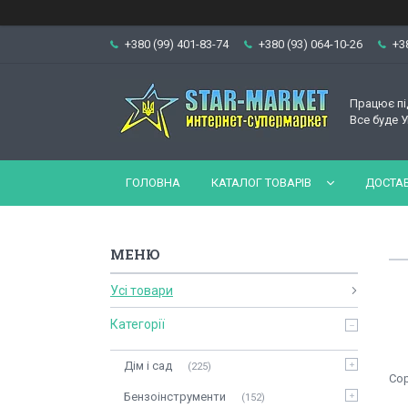
+380 (99) 401-83-74
+380 (93) 064-10-26
+3
Працює пі
Все буде У
ГОЛОВНА
КАТАЛОГ ТОВАРІВ
ДОСТАВ
Усі товари
Категорії
Дім і сад
225
Бензоінструменти
152