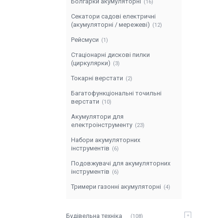
Болгарки акумуляторні
16
Секатори садові електричні
(акумуляторні / мережеві)
12
Рейсмуси
1
Стаціонарні дискові пилки
(циркулярки)
3
Токарні верстати
2
Багатофункціональні точильні
верстати
10
Акумулятори для
електроінструменту
23
Набори акумуляторних
інструментів
6
Подовжувачі для акумуляторних
інструментів
6
Тримери газонні акумуляторні
4
Будівельна техніка
108