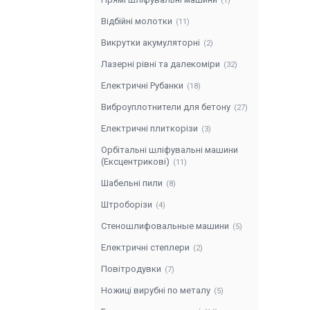
1
Відбійні молотки
11
Викрутки акумуляторні
2
Лазерні рівні та далекоміри
32
Електричні Рубанки
18
Виброуплотнители для бетону
27
Електричні плиткорізи
3
Орбітальні шліфувальні машини
(Ексцентрикові)
11
Шабельні пили
8
Штроборізи
4
Стеношлифовальные машини
5
Електричні степлери
2
Повітродувки
7
Ножиці вирубні по металу
5