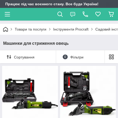
Працює під час воєнного стану. Все буде Україна!
Товари та послуги
Інструменти Procraft
Садовий інс
Машинки для стриження овець
Сортування
0
Фільтри