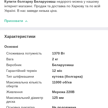
Купити болгарку Беларусмаш
недорого можна у нашому
інтернет магазині. Продаж та доставка по Харкову та по всій
Україні. В нас завжди низька ціна.
Приховати
Характеристики
Основні
Споживана потужність
1370 Вт
Вага
2 кг
Виробник
Беларусмаш
Гарантійний термін
12 міс
Тип шліфмашини
кутова (болгарка)
Максимальна кількість
11000 об/хв
обертів
Живлення
Мережа 220В
Максимальний діаметр
125 мм
диска
Основна рукоятка
Не подовжена