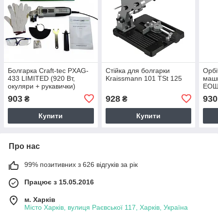
Болгарка Craft-tec PXAG-
Стійка для болгарки
Орбі
433 LIMITED (920 Вт,
Kraissmann 101 TSt 125
маш
окуляри + рукавички)
ЕОШ
903
928
930
₴
₴
Купити
Купити
Про нас
99% позитивних з 626 відгуків за рік
Працює з 15.05.2016
м. Харків
Місто Харків, вулиця Раєвської 117, Харків, Україна