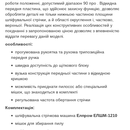
роботи положенні, допустимий діапазон 90 про . Відкидна
передня пластина, що здійснює захисну функцію, дозволяє
обробляти деталі не тільки нижньою частиною площини
шліфувальної стрічки, а й області округлення і, частково,
верхньої. Реалізація цих конструктивних особливостей
у
поєднанні з запропонованою ціною
дозволяє з впевненістю
віддати перевагу даній моделі.
особливості:
прогумована рукоятка та рухома трипозиційна
передня ручка
швидка доступність до щіткового блоку
вузька конструкція передньої частини з відкидною
кришкою
можливість приєднати пилосос або спеціальний
мішок, що знаходиться в комплекті
регульована частота обертання стрічки
Комплектація:
шліфувальна стрічкова машина
Елпром ЕЛШМ-1210
мішок для збирання пилу