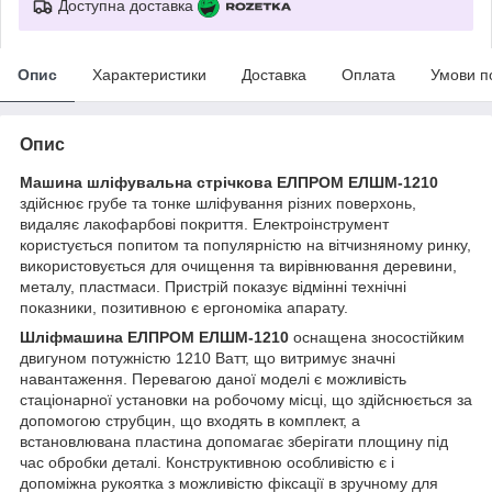
Доступна доставка
Опис
Характеристики
Доставка
Оплата
Умови п
Опис
Машина
шліфувальна стрічкова ЕЛПРОМ ЕЛШМ-1210
здійснює грубе та тонке шліфування різних поверхонь,
видаляє лакофарбові покриття. Електроінструмент
користується попитом та популярністю на вітчизняному ринку,
використовується для очищення та вирівнювання деревини,
металу, пластмаси. Пристрій показує відмінні технічні
показники, позитивною є ергономіка апарату.
Шліфмашина ЕЛПРОМ ЕЛШМ-1210
оснащена зносостійким
двигуном потужністю 1210 Ватт, що витримує значні
навантаження. Перевагою даної моделі є можливість
стаціонарної установки на робочому місці, що здійснюється за
допомогою струбцин, що входять в комплект, а
встановлювана пластина допомагає зберігати площину під
час обробки деталі. Конструктивною особливістю є і
допоміжна рукоятка з можливістю фіксації в зручному для