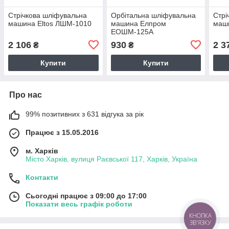
Стрічкова шліфувальна
Орбітальна шліфувальна
Стрі
машина Eltos ЛШМ-1010
машина Елпром
маш
ЕОШМ-125A
2 106
930
2 3
₴
₴
Купити
Купити
Про нас
99% позитивних з 631 відгука за рік
Працює з 15.05.2016
м. Харків
Місто Харків, вулиця Раєвської 117, Харків, Україна
Контакти
Сьогодні працює з 09:00 до 17:00
Показати весь графік роботи
КНОПКА
ЗВ'ЯЗКУ