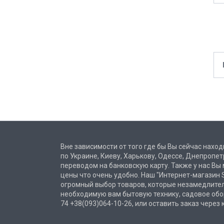
Вне зависимости от того где бы Вы сейчас наход
по Украине, Киеву, Харькову, Одессе, Днепроп
переводом на банковскую карту. Также у нас Вы
цены что очень удобно. Наш "Интернет-магазин S
огромный выбор товаров, которые незамедлител
необходимую вам бытовую технику, садовое обо
74 +38(093)064-10-26, или оставить заказ через