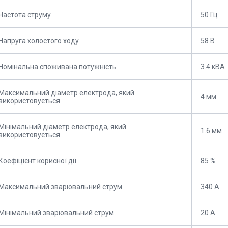
Частота струму
50 Гц
Напруга холостого ходу
58 В
Номінальна споживана потужність
3.4 кВА
Максимальний діаметр електрода, який
4 мм
використовується
Мінімальний діаметр електрода, який
1.6 мм
використовується
Коефіцієнт корисної дії
85 %
Максимальний зварювальний струм
340 А
Мінімальний зварювальний струм
20 А