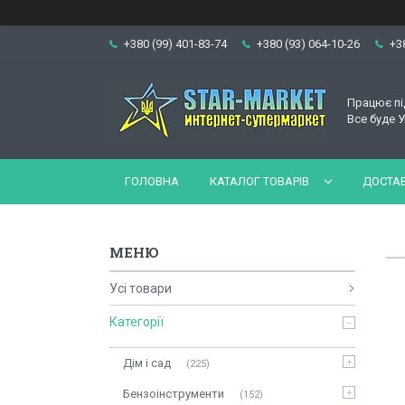
+380 (99) 401-83-74
+380 (93) 064-10-26
+3
Працює пі
Все буде У
ГОЛОВНА
КАТАЛОГ ТОВАРІВ
ДОСТАВ
Усі товари
Категорії
Дім і сад
225
Бензоінструменти
152