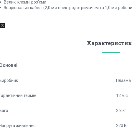
Великі клемні роз'єми
Зварювальні кабелі (2,0 м з електродотримачем та 1,0 м з робоч
Характеристик
Основні
Виробник
Плазма
Гарантійний термін
12 міс
Вага
2.8 кг
Напруга живлення
220 В