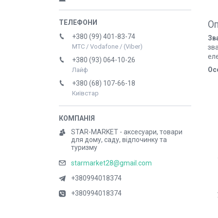
О
+380 (99) 401-83-74
Зв
МТС / Vodafone / (Viber)
зв
ел
+380 (93) 064-10-26
Ос
Лайф
+380 (68) 107-66-18
Київстар
STAR-MARKET - аксесуари, товари
для дому, саду, відпочинку та
туризму
starmarket28@gmail.com
+380994018374
+380994018374