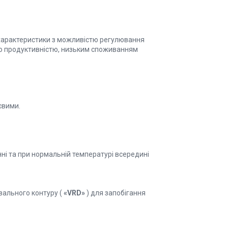
 характеристики з можливістю регулювання
ою продуктивністю, низьким споживанням
євими.
і та при нормальній температурі всередині
вального контуру (
«VRD»
) для запобігання