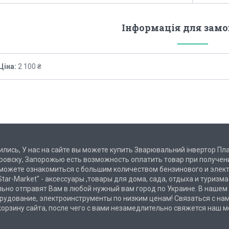
Інформація для зам
Ціна:
2 100 ₴
ились, У нас на сайте вы можете купить Зварювальний інвертор Пл
етровску, Запорожью есть возможность оплатить товар при получе
 можете ознакомиться с большим количеством бензинового и элект
tar-Market" - аксессуары ,товары для дома, сада, отдыха и туризм
ьно отправят Вам в любой нужный вам город по Украине. В нашем
рудование, электроинструменты по низким ценам! Связаться с на
 корзину сайта, после чего с вами незамедлительно свяжется наш 