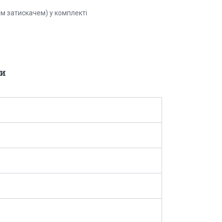
им затискачем) у комплекті
и