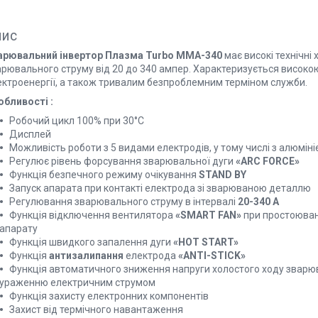
пис
арювальний інвертор Плазма Turbo ММА-340
має високі технічні
арювального струму від 20 до 340 ампер. Характеризується висок
ектроенергії, а також тривалим безпроблемним терміном служби.
обливості
:
Робочий цикл 100% при 30°С
Дисплей
Можливість роботи з 5 видами електродів, у тому числі з алюміні
Регулює рівень форсування зварювальної дуги
«ARC FORCE»
Функція безпечного режиму очікування
STAND BY
Запуск апарата при контакті електрода зі зварюваною деталлю
Регулювання зварювального струму в інтервалі
20-340 А
Функція відключення вентилятора
«SMART FAN»
при простоюванн
апарату
Функція швидкого запалення дуги
«HOT START»
Функція
антизалипання
електрода
«ANTI-STICK»
Функція автоматичного зниження напруги холостого ходу зварю
ураженню електричним струмом
Функція захисту електронних компонентів
Захист від термічного навантаження