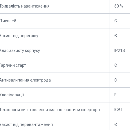
Тривалість навантаження
60 %
Дисплей
Є
Захист від перегріву
Є
Клас захисту корпусу
IP21S
Гарячий старт
Є
Антизалипания електрода
Є
Клас ізоляції
F
Технологія виготовлення силової частини інвертора
IGBT
Захист від перевантаження
Є