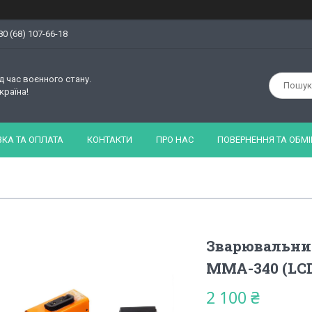
80 (68) 107-66-18
д час воєнного стану.
країна!
КА ТА ОПЛАТА
КОНТАКТИ
ПРО НАС
ПОВЕРНЕННЯ ТА ОБМІ
Зварювальний
ММА-340 (LC
2 100 ₴