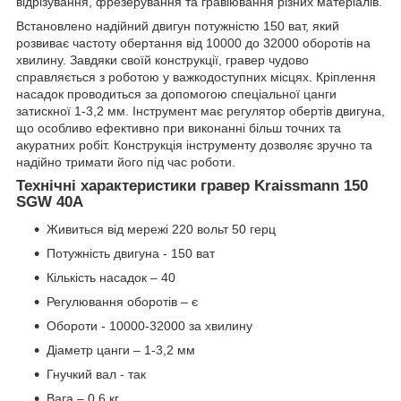
відрізування, фрезерування та гравіювання різних матеріалів.
Встановлено надійний двигун потужністю 150 ват, який
розвиває частоту обертання від 10000 до 32000 оборотів на
хвилину. Завдяки своїй конструкції, гравер чудово
справляється з роботою у важкодоступних місцях. Кріплення
насадок проводиться за допомогою спеціальної цанги
затискної 1-3,2 мм. Інструмент має регулятор обертів двигуна,
що особливо ефективно при виконанні більш точних та
акуратних робіт. Конструкція інструменту дозволяє зручно та
надійно тримати його під час роботи.
Технічні характеристики гравер Kraissmann 150
SGW 40A
Живиться від мережі 220 вольт 50 герц
Потужність двигуна - 150 ват
Кількість насадок – 40
Регулювання оборотів – є
Обороти - 10000-32000 за хвилину
Діаметр цанги – 1-3,2 мм
Гнучкий вал - так
Вага – 0,6 кг