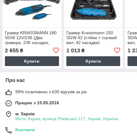
Гравер KRAISSMANN 180
Гравер Kraissmann 150
Грав
SGW 12V/236 (Два
SGW 42 (стійка + гнучкий
SGW 
гравери, 236 насадок,
вал, 42 насадки)
вал,
гнучкий вал, штатив,
унів
2 655
1 013
1 2
₴
₴
НІМЕЧЧИНА)
швид
Купити
Купити
Про нас
99% позитивних з 630 відгуків за рік
Працює з 15.05.2016
м. Харків
Місто Харків, вулиця Раєвської 117, Харків, Україна
Контакти