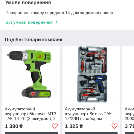
Умови повернення
Повернення товару впродовж 14 днів за домовленістю
Всі умови повернення
Подібні товари компанії
Акумуляторний
Акумуляторний
Аку
шуруповерт Білорусь МТЗ
шуруповерт Витязь ТАК
шуру
ТАК-18-2Л (2 швидкості, 2
12/2ЛН (з набором
2000
акумулятори)
інструментів)
патр
1 380
1 325
3 7
₴
₴
мото