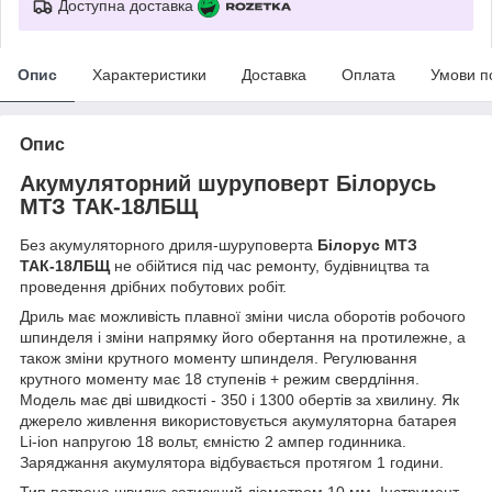
Доступна доставка
Опис
Характеристики
Доставка
Оплата
Умови п
Опис
Акумуляторний шуруповерт Білорусь
МТЗ ТАК-18ЛБЩ
Без акумуляторного дриля-шуруповерта
Білорус МТЗ
ТАК-18ЛБЩ
не обійтися під час ремонту, будівництва та
проведення дрібних побутових робіт.
Дриль має можливість плавної зміни числа оборотів робочого
шпинделя і зміни напрямку його обертання на протилежне, а
також зміни крутного моменту шпинделя. Регулювання
крутного моменту має 18 ступенів + режим свердління.
Модель має дві швидкості - 350 і 1300 обертів за хвилину. Як
джерело живлення використовується акумуляторна батарея
Li-ion напругою 18 вольт, ємністю 2 ампер годинника.
Заряджання акумулятора відбувається протягом 1 години.