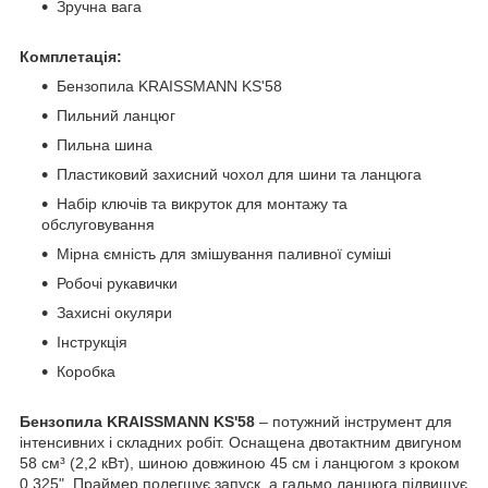
Зручна вага
Комплетація:
Бензопила KRAISSMANN KS'58
Пильний ланцюг
Пильна шина
Пластиковий захисний чохол для шини та ланцюга
Набір ключів та викруток для монтажу та
обслуговування
Мірна ємність для змішування паливної суміші
Робочі рукавички
Захисні окуляри
Інструкція
Коробка
Бензопила KRAISSMANN KS'58
– потужний інструмент для
інтенсивних і складних робіт. Оснащена двотактним двигуном
58 см³ (2,2 кВт), шиною довжиною 45 см і ланцюгом з кроком
0,325". Праймер полегшує запуск, а гальмо ланцюга підвищує