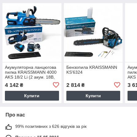
Акумуляторна ланцюгова
Бензопила KRAISSMANN
Акум
пилка KRAISSMANN 4000
KS'6324
пил
AKS 18/2 Li (2 акум. 18В,
AKS 
4000 мАг, шина 305 мм,
4000
4 142
2 814
3 6
₴
₴
НІМЕЧЧИНА)
НІМ
Купити
Купити
Про нас
99% позитивних з 626 відгуків за рік