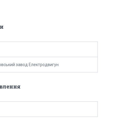
и
вський завод Електродвигун
овлення