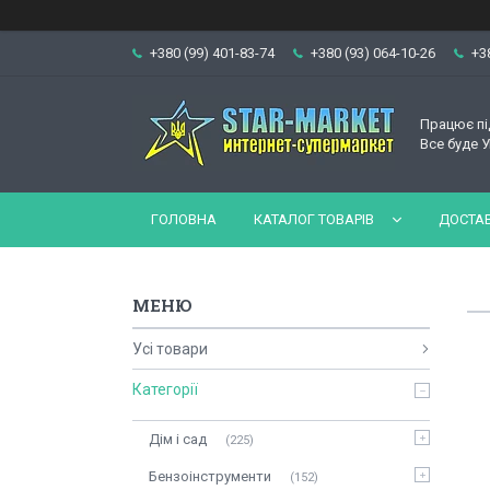
+380 (99) 401-83-74
+380 (93) 064-10-26
+3
Працює пі
Все буде У
ГОЛОВНА
КАТАЛОГ ТОВАРІВ
ДОСТАВ
Усі товари
Категорії
Дім і сад
225
Бензоінструменти
152