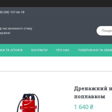
80 (68) 107-66-18
д час воєнного стану.
країна!
КА ТА ОПЛАТА
КОНТАКТИ
ПРО НАС
ПОВЕРНЕННЯ ТА ОБМІ
Дренажний на
поплавком
1 640 ₴