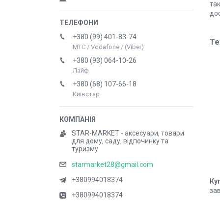
так
дос
+380 (99) 401-83-74
Те
МТС / Vodafone / (Viber)
+380 (93) 064-10-26
Лайф
+380 (68) 107-66-18
Київстар
STAR-MARKET - аксесуари, товари
для дому, саду, відпочинку та
туризму
starmarket28@gmail.com
+380994018374
Ку
за
+380994018374