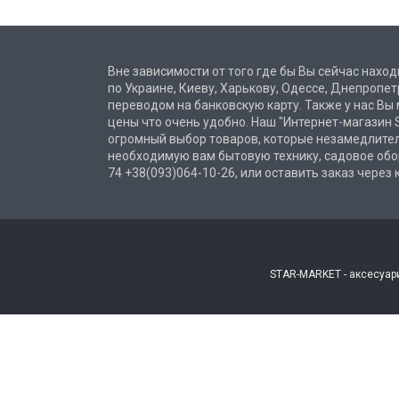
Вне зависимости от того где бы Вы сейчас наход
по Украине, Киеву, Харькову, Одессе, Днепроп
переводом на банковскую карту. Также у нас Вы
цены что очень удобно. Наш "Интернет-магазин S
огромный выбор товаров, которые незамедлител
необходимую вам бытовую технику, садовое обо
74 +38(093)064-10-26, или оставить заказ через