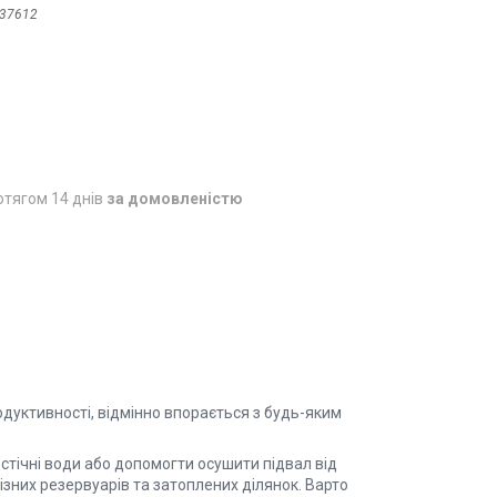
37612
отягом 14 днів
за домовленістю
дуктивності, відмінно впорається з будь-яким
тічні води або допомогти осушити підвал від
різних резервуарів та затоплених ділянок. Варто