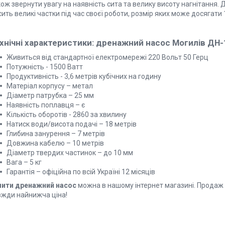
ож звернути увагу на наявність сита та велику висоту нагнітання.
ить великі частки під час своєї роботи, розмір яких може досягати 
хнічні характеристики: дренажний насос Могилів ДН
Живиться від стандартної електромережі 220 Вольт 50 Герц
Потужність - 1500 Ватт
Продуктивність - 3,6 метрів кубічних на годину
Матеріал корпусу – метал
Діаметр патрубка – 25 мм
Наявність поплавця – є
Кількість оборотів - 2860 за хвилину
Натиск води/висота подачі – 18 метрів
Глибина занурення – 7 метрів
Довжина кабелю – 10 метрів
Діаметр твердих частинок – до 10 мм
Вага – 5 кг
Гарантія – офіційна по всій Україні 12 місяців
пити дренажний насос
можна в нашому інтернет магазині. Продаж та
вжди найнижча ціна!