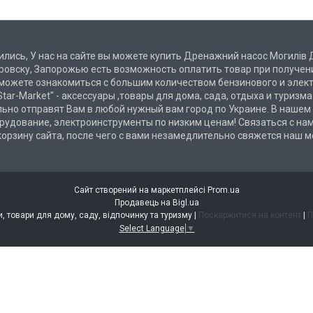
ились, У нас на сайте вы можете купить Дренажний насос Могилів 
етровску, Запорожью есть возможность оплатить товар при получе
 можете ознакомиться с большим количеством бензинового и элект
tar-Market" - аксессуары ,товары для дома, сада, отдыха и туризм
ьно отправят Вам в любой нужный вам город по Украине. В нашем
рудование, электроинструменты по низким ценам! Связаться с на
 корзину сайта, после чего с вами незамедлительно свяжется наш 
Сайт створений на маркетплейсі
Prom.ua
Продавець на Bigl.ua
STAR-MARKET - аксесуари, товари для дому, саду, відпочинку та туризму |
Поскаржитися на контент
|
П
Select Language
▼