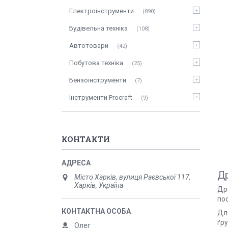
Електроінструменти
890
Будівельна техніка
108
Автотовари
42
Побутова техніка
25
Бензоінструменти
7
Інструменти Procraft
9
КОНТАКТИ
Др
Місто Харків, вулиця Раєвської 117,
Харків, Україна
Др
по
Дл
ґру
Олег