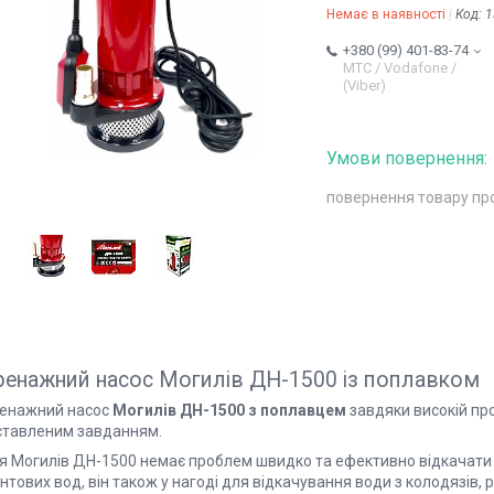
Немає в наявності
Код:
1
+380 (99) 401-83-74
МТС / Vodafone /
(Viber)
повернення товару пр
енажний насос Могилів ДН-1500 із поплавком
енажний насос
Могилів ДН-1500 з поплавцем
завдяки високій про
ставленим завданням.
я Могилів ДН-1500 немає проблем швидко та ефективно відкачати с
нтових вод, він також у нагоді для відкачування води з колодязів, 