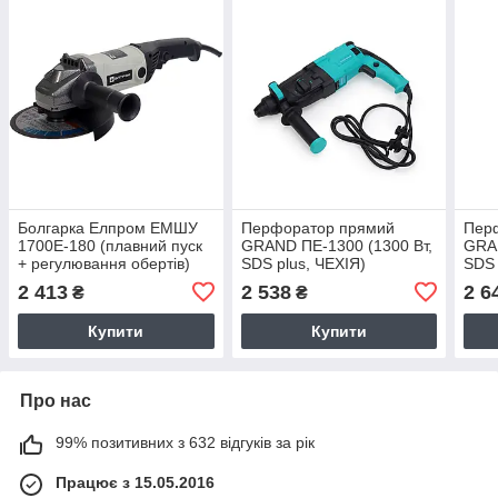
Болгарка Елпром ЕМШУ
Перфоратор прямий
Пер
1700Е-180 (плавний пуск
GRAND ПЕ-1300 (1300 Вт,
GRAN
+ регулювання обертів)
SDS plus, ЧЕХІЯ)
SDS 
2 413
2 538
2 6
₴
₴
Купити
Купити
Про нас
99% позитивних з 632 відгуків за рік
Працює з 15.05.2016