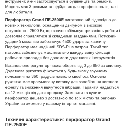
інструмент, який застосовується в будівництві та ремонті.
Модель має 3 режими та підійде як для професіоналів, так і
для любителів.
Перфоратор Grand ПЕ-2500E
виготовлений відповідно до
новітніх технологій, оснащений двигуном з високою
потужністю - 2500 Вт, що значно збільшує тривалість роботи і
дозволяє справлятися зі складними завданнями. Потужний
ударний механізм забезпечує 4500 ударів за хвилину.
Перфоратор має надійний SDS-Plus патрон. Такий тип
патрона забезпечує максимально швидку зміну фіксації
робочого приладдя без допомоги додаткових інструментів.
Встановлено регулятор числа обертів від 0 до 850 за хвилину.
Додаткова рукоятка фіксується у будь-якому зручному
положенні на 360 градусів навколо своєї осі. Основна
рукоятка має прогумовану вставку для запобігання ковзного
ефекту та зниження відчутності вібрацій. Гарантія надається
на 12 місяців від дати продажу. Замовити та купити
перфоратор дешево з доставкою по всіх містах та регіонах
України ви зможете у нашому інтернет магазині.
Технічні характеристики: перфоратор Grand
ПЕ-2500E