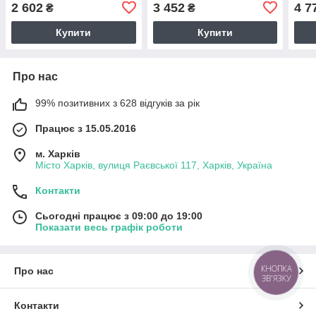
набором, 20В, 2 акум. 2 А/
65Нм, безщітковий, 2
Удар
2 602
3 452
4 7
₴
₴
год, кейс, НІМЕЧЧИНА)
акум. 2 А/год, кейс,
безщ
НІМЕЧЧИНА)
год,
Купити
Купити
Про нас
99% позитивних з 628 відгуків за рік
Працює з 15.05.2016
м. Харків
Місто Харків, вулиця Раєвської 117, Харків, Україна
Контакти
Сьогодні працює з 09:00 до 19:00
Показати весь графік роботи
КНОПКА
Про нас
ЗВ'ЯЗКУ
Контакти