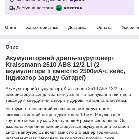
Доступна доставка
Опис
Характеристики
Доставка
Оплата
Умови п
Опис
Акумуляторний дриль-шуруповерт
Kraissmann 2510 ABS 12/2 Li (2
акумулятори з ємністю 2500мАч, кейс,
індикатор заряду батареї)
Акумуляторний шуруповерт Kraissmann 2510 ABS 12/2 Li
використовується для загвинчування та винчування гвинтів, а
також для свердління отворів у дереві, металі та пластмасі.
Інструмент оснащений двошвидкісним редуктором,
швидкозатискний патрон діаметром 10 мм. Регулювання
крутного моменту має 25 ступенів + режим свердління. Як
джерело живлення використовується акумуляторна батарея
Li-Ion напругою 12 вольт, ємністю 2,5 ампер годинника.
Інструмент має легку вагу та компактні розміри, дуже