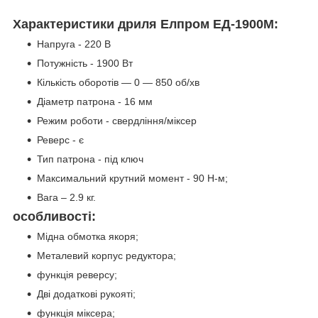
Характеристики дриля Елпром ЕД-1900М:
Напруга - 220 В
Потужність - 1900 Вт
Кількість оборотів — 0 — 850 об/хв
Діаметр патрона - 16 мм
Режим роботи - свердління/міксер
Реверс - є
Тип патрона - під ключ
Максимальний крутний момент - 90 Н-м;
Вага – 2.9 кг.
особливості:
Мідна обмотка якоря;
Металевий корпус редуктора;
функція реверсу;
Дві додаткові рукояті;
функція міксера;