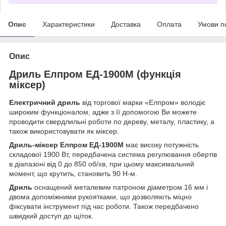
Опис
Характеристики
Доставка
Оплата
Умови п
Опис
Дриль Елпром ЕД-1900М (функція
міксер)
Електричний дриль
від торгової марки «Елпром» володіє
широким функціоналом, адже з її допомогою Ви можете
проводити свердлильні роботи по дереву, металу, пластику, а
також використовувати як міксер.
Дриль-міксер Елпром ЕД-1900М
має високу потужність
складової 1900 Вт, передбачена система регулювання обертів
в діапазоні від 0 до 850 об/хв, при цьому максимальний
момент, що крутить, становить 90 Н-м.
Дриль
оснащений металевим патроном діаметром 16 мм і
двома допоміжними рукоятками, що дозволяють міцно
фіксувати інструмент під час роботи. Також передбачено
швидкий доступ до щіток.