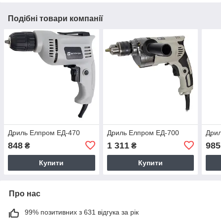
Подібні товари компанії
Дриль Елпром ЕД-470
Дриль Елпром ЕД-700
Дрил
848
1 311
985
₴
₴
Купити
Купити
Про нас
99% позитивних з 631 відгука за рік