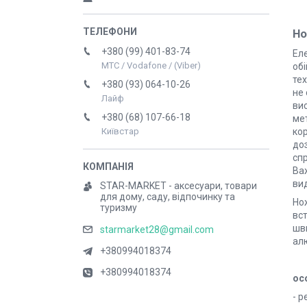
Но
+380 (99) 401-83-74
Ел
МТС / Vodafone / (Viber)
обі
тех
+380 (93) 064-10-26
не 
Лайф
ви
+380 (68) 107-66-18
мет
ко
Київстар
доз
спр
Ва
вид
STAR-MARKET - аксесуари, товари
для дому, саду, відпочинку та
Но
туризму
вст
шви
starmarket28@gmail.com
алю
+380994018374
+380994018374
ос
- р