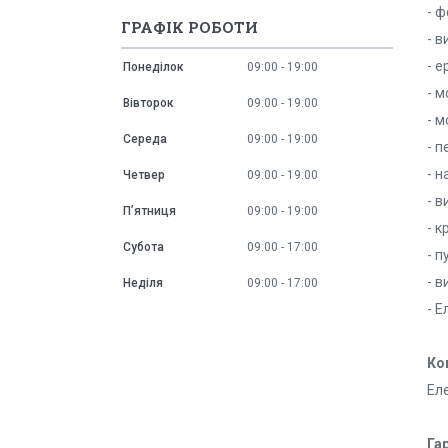
- 
ГРАФІК РОБОТИ
- в
- е
Понеділок
09:00
19:00
- м
Вівторок
09:00
19:00
- м
Середа
09:00
19:00
- 
- 
Четвер
09:00
19:00
- в
Пʼятниця
09:00
19:00
- к
Субота
09:00
17:00
- п
- 
Неділя
09:00
17:00
- Е
Ко
Еле
Гар