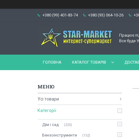
+380 (99) 401-83-74
+380 (93) 064-10-26
+3
Працює пі
Все буде У
ГОЛОВНА
КАТАЛОГ ТОВАРІВ
ДОСТАВ
Усі товари
Категорії
Дім і сад
225
Бензоінструменти
152