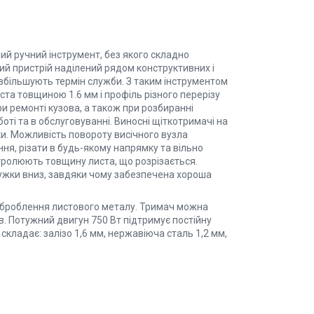
й ручний інструмент, без якого складно
ний пристрій наділений рядом конструктивних і
і збільшують термін служби. З таким інструментом
ста товщиною 1.6 мм і профіль різного перерізу
и ремонті кузова, а також при розбиранні
боті та в обслуговуванні. Виносні щіткотримачі на
ки. Можливість повороту висічного вузла
ння, різати в будь-якому напрямку та вільно
нтролюють товщину листа, що розрізається.
ружки вниз, завдяки чому забезпечена хороша
 оброблення листового металу. Тримач можна
ів. Потужний двигун 750 Вт підтримує постійну
складає: залізо 1,6 мм, нержавіюча сталь 1,2 мм,