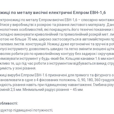
жиці по металу висічні електричні Елпром ЕВН-1,6
ектроножиці по металу Елпром висічні ЕВН-1,6 – слюсарно-монтажни
йтися у виробництві з розкрою та різання листового матеріалу. Да
нологічних особливостей, які покращують його технічні показники 
складно виконувати криволінійний та прямолінійний розкрій мет. ли
сотою не більше 70 мм, широко застосовується в автомайстернях пр
алевих листів. конструкцій. Ножиці дуже ергономічні та зручні в ро
рпусі інструменту дозволяють швидко та легко змінити зношені щіт
воляє робити різ по криволінійному контуру без задирок і скручува
ямовувати інструмент у будь-який бік. Кільцеві канавки 1.6 мм ко
жливо те, що під час роботи з інструментом відбувається викид ст
имість у зоні різання.
жиці вирубні Елпром ЕВН-1.6 призначені для прямого та фігурного
ановлювати в одне з 4 фіксованих положень: 0, 90, 180, 360 градус
дкість різання навіть при підвищеному навантаженні. Глибина різу 
міній 2,5 мм. Мінімальний радіус різання – 45 мм.
обливості:
едуктор підвищеної потужності;