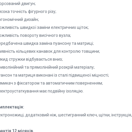
форсований двигун;
исока точність фігурного різу;
ргономічний дизайн;
ожливість швидкої заміни електричних щіток;
ожливість повороту висічного вузла;
передбачена швидка заміна пуансону та матриці;
наявність кільцевих канавок для контролю товщини;
икид стружки відбувається вниз;
риволінійний та прямолінійний розкрій матеріалу;
уансон та матриця виконані із сталі підвищеної міцності;
вимикач з фіксатором та автоматичним поверненням;
лектроустаткування має подвійну ізоляцію.
мплектація:
ктроножиці, додатковий ніж, шестигранний ключ, щітки, інструкція,
антія 12 місяців.