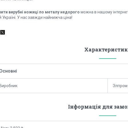
пити вирубні ножиці по металу недорого
можна в нашому інтернет
й Україні. У нас завжди найнижча ціна!
Характеристик
Основні
Виробник
Элпром
Інформація для зам