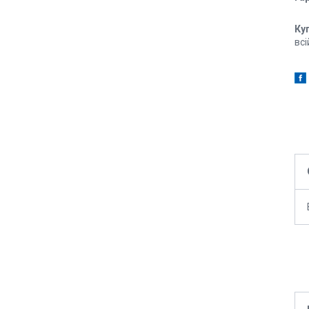
Ку
всі