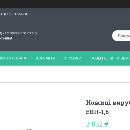
80 (68) 107-66-18
д час воєнного стану.
країна!
КА ТА ОПЛАТА
КОНТАКТИ
ПРО НАС
ПОВЕРНЕННЯ ТА ОБМІ
Ножиці виру
ЕВН-1,6
2 832 ₴