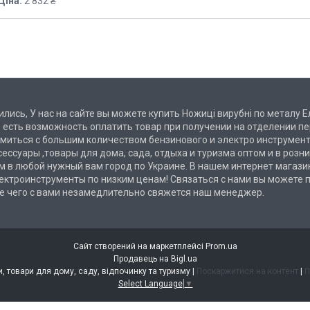
Ціна:
2 832 ₴
лись, У нас на сайте вы можете купить Ножиці вирубні по металу Ел
 есть возможность оплатить товар при получении на отделении 
омиться с большим количеством бензинового и электро инструмент
ксессуары ,товары для дома, сада, отдыха и туризма оптом и в роз
м в любой нужный вам город по Украине. В нашем интернет магаз
ектроинструменты по низким ценам! Связаться с нами вы можете п
сле чего с вами незамедлительно свяжется наш менеджер.
Сайт створений на маркетплейсі
Prom.ua
Продавець на Bigl.ua
STAR-MARKET - аксесуари, товари для дому, саду, відпочинку та туризму |
Поскаржитися на контент
|
П
Select Language
▼