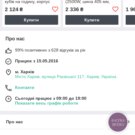
кубів на годину, корпус
(2500W, шина 405 мм,
нержавійка, УКРАЇНА)
УКРАЇНА)
2 124
2 336
1 9
₴
₴
Купити
Купити
Про нас
99% позитивних з 628 відгуків за рік
Працює з 15.05.2016
м. Харків
Місто Харків, вулиця Раєвської 117, Харків, Україна
Контакти
Сьогодні працює з 09:00 до 19:00
Показати весь графік роботи
КНОПКА
Про нас
ЗВ'ЯЗКУ