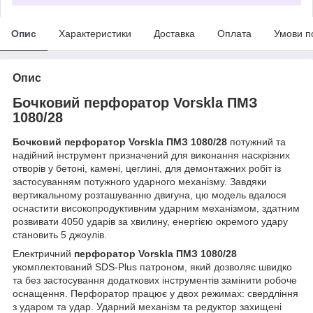
Опис
Характеристики
Доставка
Оплата
Умови п
Опис
Бочковий перфоратор Vorskla ПМЗ
1080/28
Бочковий перфоратор Vorskla ПМЗ 1080/28
потужний та
надійний інструмент призначений для виконання наскрізних
отворів у бетоні, камені, цеглині, для демонтажних робіт із
застосуванням потужного ударного механізму. Завдяки
вертикальному розташуванню двигуна, цю модель вдалося
оснастити високопродуктивним ударним механізмом, здатним
розвивати 4050 ударів за хвилину, енергією окремого удару
становить 5 джоулів.
Електричний
перфоратор Vorskla ПМЗ 1080/28
укомплектований SDS-Plus патроном, який дозволяє швидко
та без застосування додаткових інструментів замінити робоче
оснащення. Перфоратор працює у двох режимах: свердління
з ударом та удар. Ударний механізм та редуктор захищені