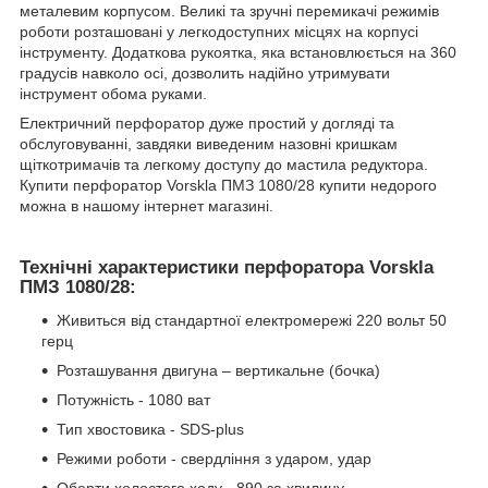
металевим корпусом. Великі та зручні перемикачі режимів
роботи розташовані у легкодоступних місцях на корпусі
інструменту. Додаткова рукоятка, яка встановлюється на 360
градусів навколо осі, дозволить надійно утримувати
інструмент обома руками.
Електричний перфоратор дуже простий у догляді та
обслуговуванні, завдяки виведеним назовні кришкам
щіткотримачів та легкому доступу до мастила редуктора.
Купити перфоратор Vorskla ПМЗ 1080/28 купити недорого
можна в нашому інтернет магазині.
Технічні характеристики перфоратора Vorskla
ПМЗ 1080/28:
Живиться від стандартної електромережі 220 вольт 50
герц
Розташування двигуна – вертикальне (бочка)
Потужність - 1080 ват
Тип хвостовика - SDS-plus
Режими роботи - свердління з ударом, удар
Оберти холостого ходу - 890 за хвилину