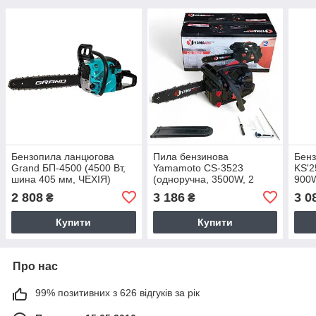
Бензопила ланцюгова
Пила бензинова
Бен
Grand БП-4500 (4500 Вт,
Yamamoto CS-3523
KS'2
шина 405 мм, ЧЕХІЯ)
(одноручна, 3500W, 2
900W
шини 305 мм та 2
коро
2 808
3 186
3 0
₴
₴
ланцюги, короткий корпус,
НІМ
ЯПОНІЯ)
Купити
Купити
Про нас
99% позитивних з 626 відгуків за рік