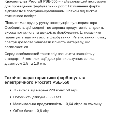
Краскопульт Procraft PSE-550 –
найважливіший інструмент
для проведення фарбувальних робіт. Розпилення фарби
відбувається повітряно-краплинним шляхом під тиском
стисненого повітря.
Пістолет має зручну ручну конструкцію пульверизатора.
Особливість цієї моделі - це хороша продуктивність, досить
висока потужність та швидкість фарбування. Ці показники
гарантують відмінну якість фарбування. Регулювання потоку
повітря дозволяє змінювати кількість матеріалу, що
розпилюється.
Серед особливостей також слід зазначити наявність у
стандартній комплектації двох різних латунних сопла,
діаметром 1,5 та 1,8 мм.
Технічні характеристики фарбопульта
електричного Procraft PSE-550
Живиться від мережі 220 вольт 50 герц
Потужність двигуна - 550 ват
Максимальна продуктивність – 0,64 літра за хвилину
Об'єм бачка - 0,8 літр