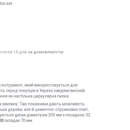
OD-448
отягом 14 днів
за домовленістю
 інструмент, який використовується для
ь серед покупців в Україні завдяки високій
ання як настільна циркулярна пилка.
а хвилину. Такі показники дають можливість
ьки дерева, але й цементно-стружкових плит,
вуються диски діаметром 200 мм з посадкою 32
00
складає 70 мм.