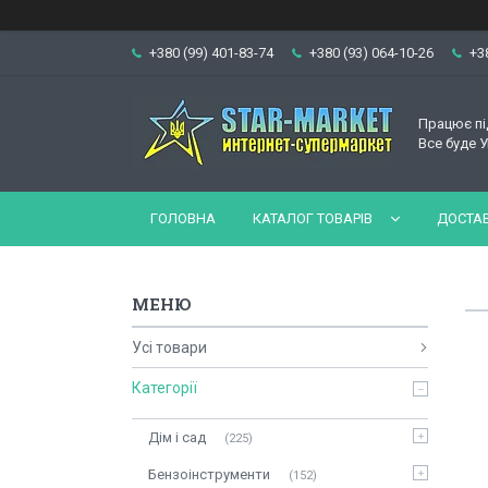
+380 (99) 401-83-74
+380 (93) 064-10-26
+3
Працює пі
Все буде У
ГОЛОВНА
КАТАЛОГ ТОВАРІВ
ДОСТАВ
Усі товари
Категорії
Дім і сад
225
Бензоінструменти
152