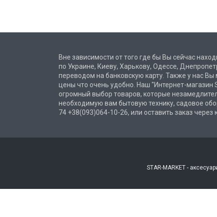
Вне зависимости от того где бы Вы сейчас находи
по Украине, Киеву, Харькову, Одессе, Днепроп
переводом на банковскую карту. Также у нас Вы
цены что очень удобно. Наш "Интернет-магазин S
огромный выбор товаров, которые незамедлител
необходимую вам бытовую технику, садовое обо
74 +38(093)064-10-26, или оставить заказ через