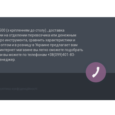
00 (з кріпленням до столу) , доставка
нии на отделении перевозчика или денежным
ро инструмента, сравнить характеристики и
а оптом и в розницу в Украине предлагает вам
 интернет магазине вы легко сможете подобрать
ми вы можете по телефонам +38(099)401-83-
менеджер.
КНОПКА
ЗВ'ЯЗКУ
олітика конфіденційності