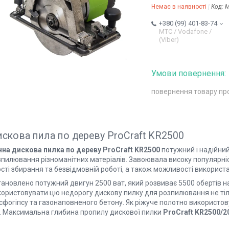
Немає в наявності
Код:
M
+380 (99) 401-83-74
МТС / Vodafone /
(Viber)
повернення товару пр
скова пила по дереву ProCraft KR2500
чна дискова пилка по дереву ProCraft KR2500
потужний і надійний
пилювання різноманітних матеріалів. Завоювала високу популярніст
сті збирання та безвідмовній роботі, а також можливості використ
тановлено потужний двигун 2500 ват, який розвиває 5500 обертів н
користовувати цю недорогу дискову пилку для розпилювання не тіл
сфогіпсу та газонаповненого бетону. Як ріжуче полотно використо
. Максимальна глибина пропилу дискової пилки
ProCraft KR2500/2