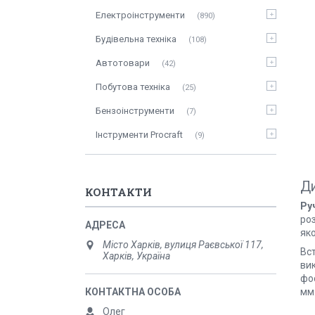
Електроінструменти
890
Будівельна техніка
108
Автотовари
42
Побутова техніка
25
Бензоінструменти
7
Інструменти Procraft
9
Ди
КОНТАКТИ
Ру
роз
яко
Місто Харків, вулиця Раєвської 117,
Вс
Харків, Україна
ви
фо
мм
Олег