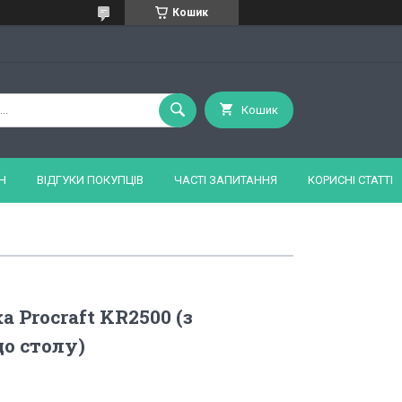
Кошик
Кошик
Н
ВІДГУКИ ПОКУПЦІВ
ЧАСТІ ЗАПИТАННЯ
КОРИСНІ СТАТТІ
 Procraft KR2500 (з
о столу)