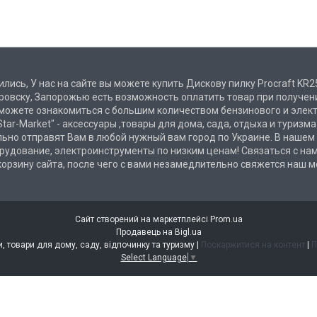
лись, У нас на сайте вы можете купить Дискову пилку Procraft KR25
етровску, Запорожью есть возможность оплатить товар при получе
 можете ознакомиться с большим количеством бензинового и элект
tar-Market" - аксессуары ,товары для дома, сада, отдыха и туризм
ьно отправят Вам в любой нужный вам город по Украине. В нашем
рудование, электроинструменты по низким ценам! Связаться с на
 корзину сайта, после чего с вами незамедлительно свяжется наш 
Сайт створений на маркетплейсі
Prom.ua
Продавець на Bigl.ua
STAR-MARKET - аксесуари, товари для дому, саду, відпочинку та туризму |
Поскаржитися на контент
|
П
Select Language
▼