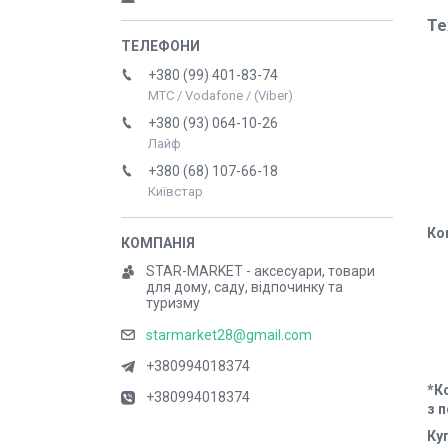
Те
+380 (99) 401-83-74
МТС / Vodafone / (Viber)
+380 (93) 064-10-26
Лайф
+380 (68) 107-66-18
Київстар
Ко
STAR-MARKET - аксесуари, товари
для дому, саду, відпочинку та
туризму
starmarket28@gmail.com
+380994018374
*К
+380994018374
з 
Ку