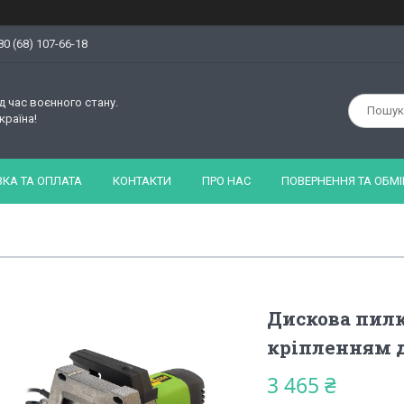
80 (68) 107-66-18
д час воєнного стану.
країна!
КА ТА ОПЛАТА
КОНТАКТИ
ПРО НАС
ПОВЕРНЕННЯ ТА ОБМІ
Дискова пилка
кріпленням д
3 465 ₴