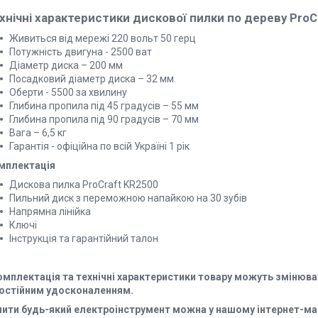
хнічні характеристики дискової пилки по дереву ProC
Живиться від мережі 220 вольт 50 герц
Потужність двигуна - 2500 ват
Діаметр диска – 200 мм
Посадковий діаметр диска – 32 мм.
Оберти - 5500 за хвилину
Глибина пропила під 45 градусів – 55 мм
Глибина пропила під 90 градусів – 70 мм
Вага – 6,5 кг
Гарантія - офіційна по всій Україні 1 рік
мплектація
Дискова пилка ProCraft KR2500
Пильний диск з переможною напайкою на 30 зубів
Напрямна лінійка
Ключі
Інструкція та гарантійний талон
омплектація та технічні характеристики товару можуть змінюва
постійним удосконаленням.
пити будь-який електроінструмент можна у нашому інтернет-ма