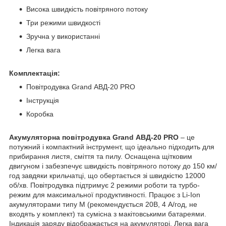
Висока швидкість повітряного потоку
Три режими швидкості
Зручна у використанні
Легка вага
Комплектація:
Повітродувка Grand АВД-20 PRO
Інструкція
Коробка
Акумуляторна повітродувка Grand АВД-20 PRO
– це
потужний і компактний інструмент, що ідеально підходить для
прибирання листя, сміття та пилу. Оснащена щітковим
двигуном і забезпечує швидкість повітряного потоку до 150 км/
год завдяки крильчатці, що обертається зі швидкістю 12000
об/хв. Повітродувка підтримує 2 режими роботи та турбо-
режим для максимальної продуктивності. Працює з Li-Ion
акумуляторами типу М (рекомендується 20В, 4 А/год, не
входять у комплект) та сумісна з макітовськими батареями.
Індикація заряду відображається на акумуляторі. Легка вага