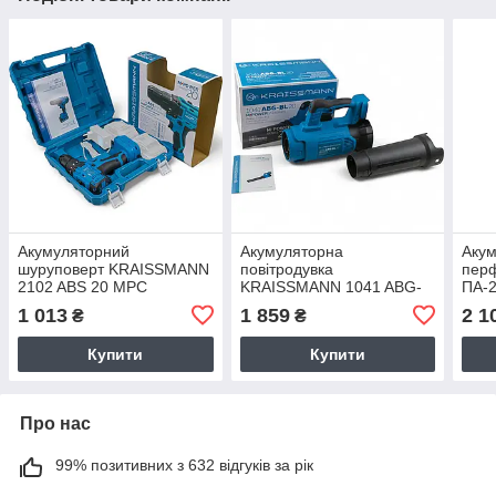
Акумуляторний
Акумуляторна
Аку
шуруповерт KRAISSMANN
повітродувка
пер
2102 ABS 20 MPC
KRAISSMANN 1041 ABG-
ПА-2
(ТУШКА, 20В, без АКБ, без
BL 20MP (ТУШКА, 20В,
Безщ
1 013
1 859
2 1
₴
₴
зарядки, кейс,
Безщітковий, НІМЕЧЧИНА)
НІМЕЧЧИНА)
Купити
Купити
Про нас
99% позитивних з 632 відгуків за рік