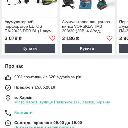
Акумуляторний
Акумуляторна ланцюгова
Пер
перфоратор ELTOS
пилка VORSKLA ПМЗ
аку
ПА-20/26 DFR BL (1 акум.
203/20 (20В, 4 А/год,
ПА-2
20В, 4 А/год, Безщітковий,
Безщітковий, шина 203
6 А/
3 078
3 186
3 9
₴
₴
НІМЕЧЧИНА)
мм, УКРАЇНА)
ЧЕХІ
Купити
Купити
Про нас
99% позитивних з 626 відгуків за рік
Працює з 15.05.2016
м. Харків
Місто Харків, вулиця Раєвської 117, Харків, Україна
Контакти
Сьогодні працює з 09:00 до 19:00
Показати весь графік роботи