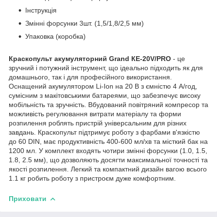
Інструкція
Змінні форсунки 3шт. (1,5/1,8/2,5 мм)
Упаковка (коробка)
Краскопульт акумуляторний Grand КЕ-20V/PRO
- це
зручний і потужний інструмент, що ідеально підходить як для
домашнього, так і для професійного використання.
Оснащений акумулятором Li-Ion на 20 В з ємністю 4 А/год,
сумісним з макітовськими батареями, що забезпечує високу
мобільність та зручність. Вбудований повітряний компресор та
можливість регулювання витрати матеріалу та форми
розпилення роблять пристрій універсальним для різних
завдань. Краскопульт підтримує роботу з фарбами в'язкістю
до 60 DIN, має продуктивність 400-600 мл/хв та місткий бак на
1200 мл. У комплект входять чотири змінні форсунки (1.0, 1.5,
1.8, 2.5 мм), що дозволяють досягти максимальної точності та
якості розпилення. Легкий та компактний дизайн вагою всього
1.1 кг робить роботу з пристроєм дуже комфортним.
Приховати