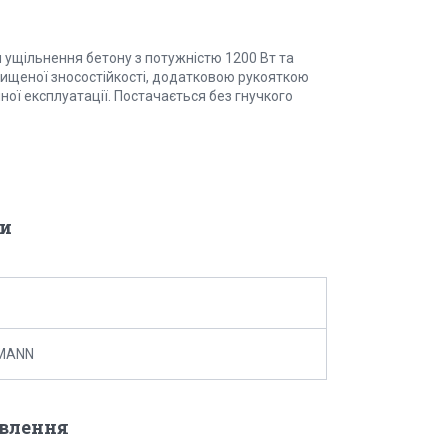
 ущільнення бетону з потужністю 1200 Вт та
ищеної зносостійкості, додатковою рукояткою
ної експлуатації. Постачається без гнучкого
и
MANN
овлення