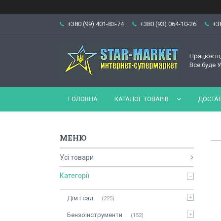
+380 (99) 401-83-74
+380 (93) 064-10-26
+3
Працює пі
Все буде У
ГОЛОВНА
КАТАЛОГ ТОВАРІВ
ДОСТАВ
Усі товари
Категорії
Дім і сад
225
Бензоінструменти
152