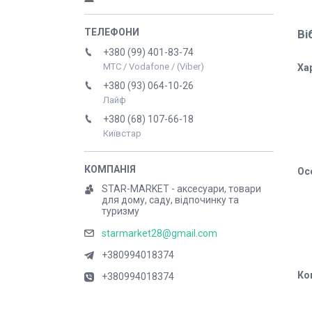
Ві
+380 (99) 401-83-74
МТС / Vodafone / (Viber)
Ха
+380 (93) 064-10-26
Лайф
+380 (68) 107-66-18
Київстар
Ос
STAR-MARKET - аксесуари, товари
для дому, саду, відпочинку та
туризму
starmarket28@gmail.com
+380994018374
Ко
+380994018374