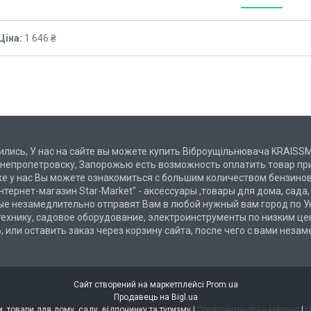
Ціна:
1 646 ₴
дились, У нас на сайте вы можете купить Віброущільнювача KRAISS
 Днепропетровску, Запорожью есть возможность оплатить товар пр
е у нас Вы можете ознакомиться с большим количеством бензинов
нтернет-магазин Star-Market" - аксессуары ,товары для дома, сада,
ые незамедлительно отправят Вам в любой нужный вам город по Ук
хнику, садовое оборудование, электроинструменты по низким цен
, или оставить заказ через корзину сайта, после чего с вами нез
Сайт створений на маркетплейсі
Prom.ua
Продавець на Bigl.ua
STAR-MARKET - аксесуари, товари для дому, саду, відпочинку та туризму |
Поскаржитися на контент
|
П