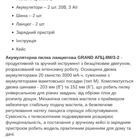
Акумулятори – 2 шт. 20В, 3 А/г
Шина – 2 шт.
Ланцюг - 2 шт.
Зарядний пристрій
Інструкція
Кейс
Акумуляторна пилка ланцюгова GRAND АПЦ-8М/3-2
-
продуктивний та зручний інструмент з безщітковим двигуном,
розрахований на інтенсивну роботу. Оснащена двома
акумуляторами 20 ємністю 3000 мА·ч, сумісними з
акумуляторами макитовської посадки (тип М). Комплектується
двома шинами - 203 мм (8") та 152 мм (6"), що робить пилку
універсальною для різних завдань: від обрізки гілок до
розпилу дощок. Механічна система мастила з праймером
забезпечує стабільну подачу мастила, а безключове
регулювання натягу ланцюга спрощує обслуговування.
Сумісність з телескопічним подовжувачем розширює
функціональність, а постачання у зручному кейсі із зарядним
пристроєм робить модель практичним рішенням для дому та
дачі.