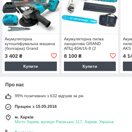
Акумуляторна
Акумуляторна пилка
Акум
кутошліфувальна машина
ланцюгова GRAND
пил
(болгарка) Grand
АПЦ-40А/16-8 (2
AKS 
МШУ-20BL/PRO (2 акум.
акумулятори, 40В, 8000
4000
3 402
8 100
4 1
₴
₴
20В, 4000 мАг, 125мм,
мАг, шина 405/355 мм,
НІМ
ЧЕХІЯ)
ЧЕХІЯ)
Купити
Купити
Про нас
99% позитивних з 632 відгуків за рік
Працює з 15.05.2016
м. Харків
Місто Харків, вулиця Раєвської 117, Харків, Україна