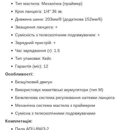
Тип мастила: Механічна (праймер)
Крок ланцюга: 1/4" 36 зв.
Довжина шини: 203мм/8 (додаткова 152мм/6)
Змащення ланцюга: +
Сумісність з телескопічним подовжувачем: +
Зарядний пристрій: +
Час заряджання (г): 1.5
Тип упаковки: Кейс
Гарантія (міс): 12
Особливості:
Безщітковий двигун
Використовує макитівські акумулятори (тип М)
Безключова система регулювання натяжки ланцюга
Механічна система мастила з праймером
Сумісна з телескопічними подовжувачами
Комплетація:
Пила АПЦ-8М/3-2