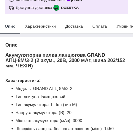
Доступна доставка
Опис
Характеристики
Доставка
Оплата
Умови п
Опис
Акумуляторна пилка ланцюгова GRAND
АПЦ-8М/3-2 (2 акум., 20В, 3000 мАг, шина 203/152
мм, ЧЕХІЯ)
Характеристики:
Модель: GRAND АПЦ-8М/3-2
Тип двигуна: Безщітковий
Тип акумулятора: Li-Ion (тип М)
Напруга акумулятора (В): 20
Місткість акумулятора (мАч): 3000
Швидкість ланцюга без навантаження (м/хв): 1450