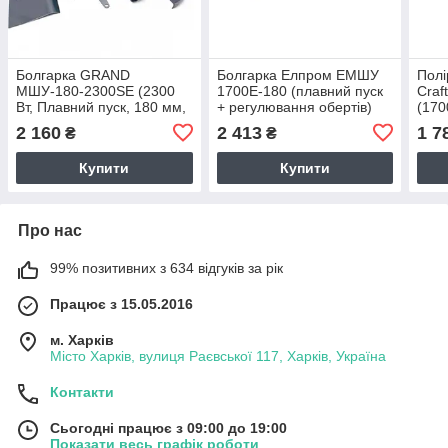
Болгарка GRAND
Болгарка Елпром ЕМШУ
Пол
МШУ-180-2300SE (2300
1700Е-180 (плавний пуск
Craf
Вт, Плавний пуск, 180 мм,
+ регулювання обертів)
(170
ЧЕХІЯ)
2 160
2 413
1 7
₴
₴
Купити
Купити
Про нас
99% позитивних з 634 відгуків за рік
Працює з 15.05.2016
м. Харків
Місто Харків, вулиця Раєвської 117, Харків, Україна
Контакти
Сьогодні працює з 09:00 до 19:00
Показати весь графік роботи