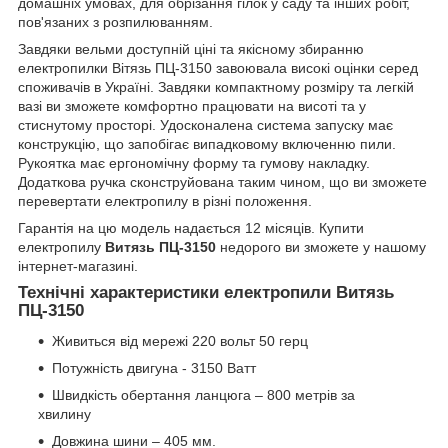
домашніх умовах, для обрізання гілок у саду та інших робіт,
пов'язаних з розпилюванням.
Завдяки вельми доступній ціні та якісному збиранню
електропилки Вітязь ПЦ-3150 завоювала високі оцінки серед
споживачів в Україні. Завдяки компактному розміру та легкій
вазі ви зможете комфортно працювати на висоті та у
стиснутому просторі. Удосконалена система запуску має
конструкцію, що запобігає випадковому включенню пили.
Рукоятка має ергономічну форму та гумову накладку.
Додаткова ручка сконструйована таким чином, що ви зможете
перевертати електропилу в різні положення.
Гарантія на цю модель надається 12 місяців. Купити
електропилу
Витязь ПЦ-3150
недорого ви зможете у нашому
інтернет-магазині.
Технічні характеристики електропили Витязь
ПЦ-3150
Живиться від мережі 220 вольт 50 герц
Потужність двигуна - 3150 Ватт
Швидкість обертання ланцюга – 800 метрів за
хвилину
Довжина шини – 405 мм.