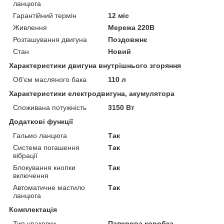
ланцюга
Гарантійний термін
12 міс
Живлення
Мережа 220В
Розташування двигуна
Поздовжнє
Стан
Новий
Характеристики двигуна внутрішнього згоряння
Об'єм масляного бака
110 л
Характеристики електродвигуна, акумулятора
Споживана потужність
3150 Вт
Додаткові функції
Гальмо ланцюга
Так
Система погашення
Так
вібрації
Блокування кнопки
Так
включення
Автоматичне мастило
Так
ланцюга
Комплектація
Тип упаковки
Паперова коробка